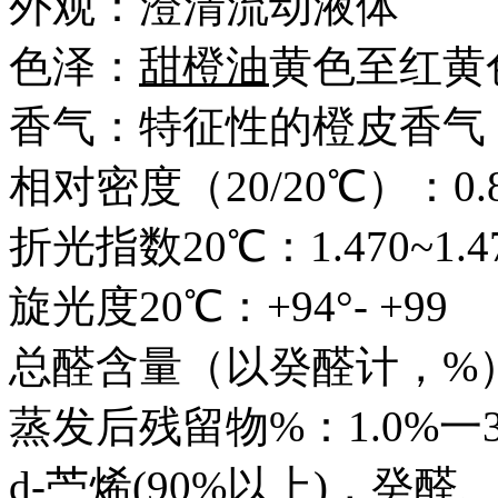
外观：澄清流动液体
色泽：
甜橙油
黄色至红黄
香气：特征性的橙皮香气
相对密度（20/20℃）：0.84
折光指数20℃：1.470~1.4
旋光度20℃：+94°- +99
总醛含量（以癸醛计，%）：
蒸发后残留物%：1.0%一3
d-苎烯(90%以上)，癸