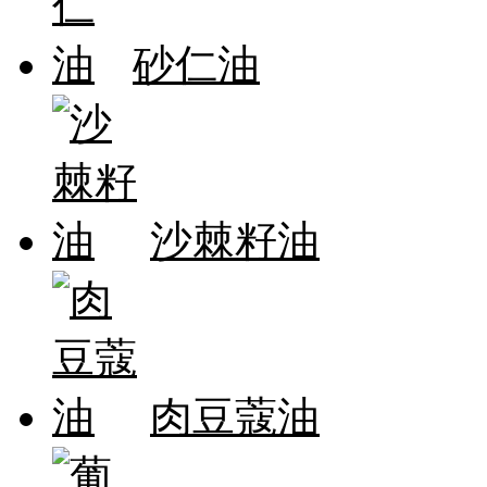
砂仁油
沙棘籽油
肉豆蔻油