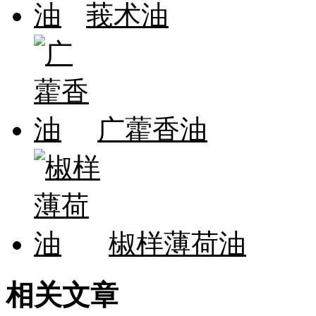
莪术油
广藿香油
椒样薄荷油
相关文章