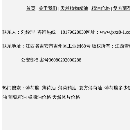
首页
|
关于我们
|
天然植物精油
|
精油价格
|
复方薄
联系人：刘经理 咨询热线：18179628030网址：
www.jxxs8-1.c
联系地址：江西省吉安市吉州区工业园68号
版权所有：
江西雪
公安部备案号36080202000288
热门搜索：
薄荷脑
薄荷油
薄荷精油
复方薄荷油
薄荷脑多少
油
葡萄籽油
樟脑油价格
天然冰片价格