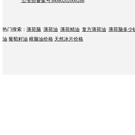
公安部备案号36080202000288
热门搜索：
薄荷脑
薄荷油
薄荷精油
复方薄荷油
薄荷脑多少
油
葡萄籽油
樟脑油价格
天然冰片价格