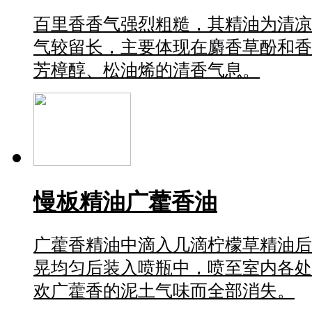
百里香香气强烈粗糙，其精油为清凉
气较留长，主要体现在麝香草酚和香
芳樟醇、松油烯的清香气息。
慢板精油广藿香油
广藿香精油中滴入几滴柠檬草精油后
晃均匀后装入喷瓶中，喷至室内各处
欢广藿香的泥土气味而全部消失。