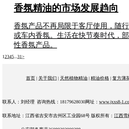
香氛精油的市场发展趋向
香氛产品不再局限于客厅使用，随行
或车内香氛。生活在快节奏时代，部
性香氛产品。
1
2
3
4
5
...
31
>
首页
|
关于我们
|
天然植物精油
|
精油价格
|
复方薄
联系人：刘经理 咨询热线：18179628030网址：
www.jxxs8-1.c
联系地址：江西省吉安市吉州区工业园68号
版权所有：
江西雪