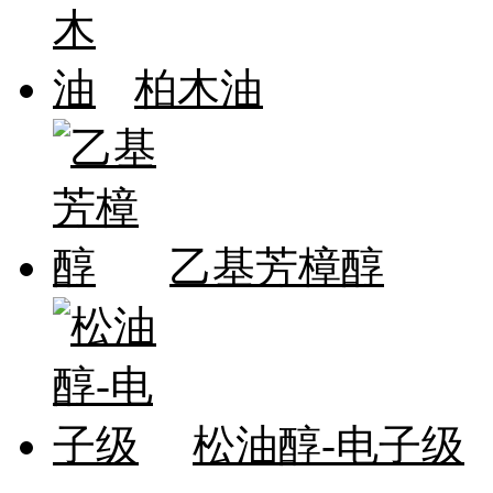
柏木油
乙基芳樟醇
松油醇-电子级