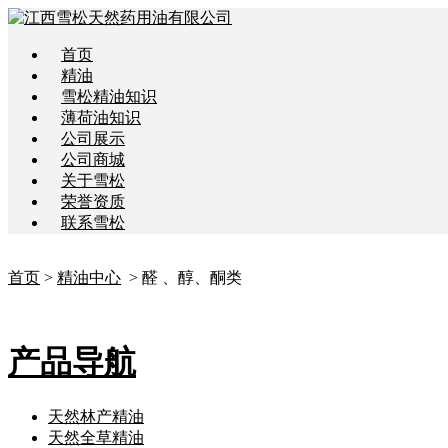
首页
精油
雪松精油知识
薄荷油知识
公司展示
公司商城
关于雪松
荣誉资质
联系雪松
首页
>
精油中心
> 醛 、醇、酮类
产品导航
天然林产精油
天然全草精油