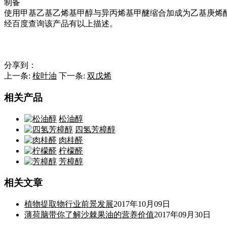
制备
使用甲基乙基乙烯基甲醇与异丙烯基甲醚缩合加成为乙基庚烯
经百度查询该产品有以上描述。
分享到：
上一条:
桉叶油
下一条:
双戊烯
相关产品
松油醇
四氢芳樟醇
肉桂醛
柠檬醛
芳樟醇
相关文章
植物提取物行业前景发展
2017年10月09日
薄荷脑带你了解沙棘果油的营养价值
2017年09月30日