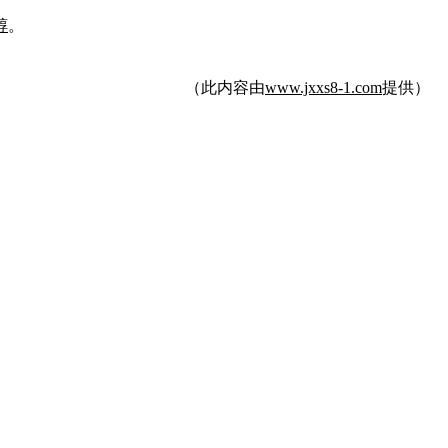
醇
。
（此内容由
www.jxxs8-1.com
提供）