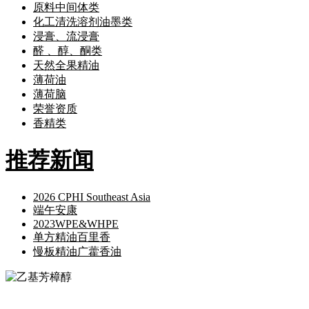
原料中间体类
化工清洗溶剂油墨类
浸膏、流浸膏
醛 、醇、酮类
天然全果精油
薄荷油
薄荷脑
荣誉资质
香精类
推荐新闻
2026 CPHI Southeast Asia
端午安康
2023WPE&WHPE
单方精油百里香
慢板精油广藿香油