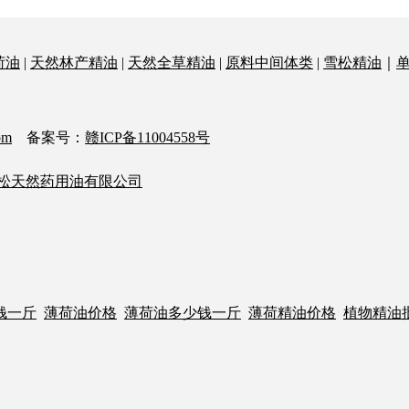
荷油
|
天然林产精油
|
天然全草精油
|
原料中间体类
|
雪松精油
｜
om
备案号：
赣ICP备11004558号
松天然药用油有限公司
钱一斤
薄荷油价格
薄荷油多少钱一斤
薄荷精油价格
植物精油