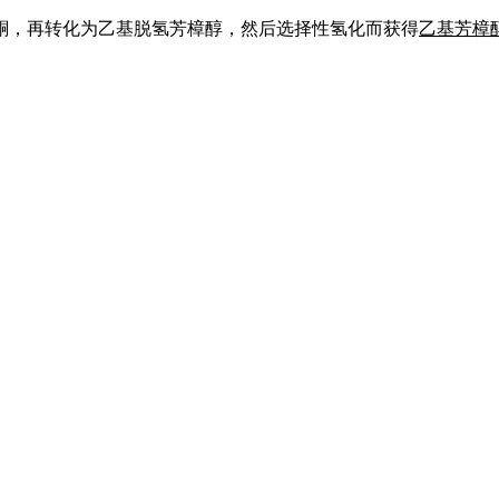
酮，再转化为乙基脱氢芳樟醇，然后选择性氢化而获得
乙基芳樟