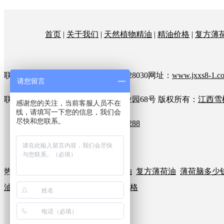
首页
|
关于我们
|
天然植物精油
|
精油价格
|
复方薄
联系人：刘经理 咨询热线：18179628030网址：
www.jxxs8-1.c
请您留言
联系地址：江西省吉安市吉州区工业园68号
版权所有：
江西雪
感谢您的关注，当前客服人员不在
线，请填写一下您的信息，我们会
尽快和您联系。
公安部备案号36080202000288
热门搜索：
薄荷脑
薄荷油
薄荷精油
复方薄荷油
薄荷脑多少
油
葡萄籽油
樟脑油价格
天然冰片价格