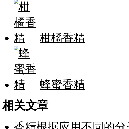
柑橘香精
蜂蜜香精
相关文章
香精根据应用不同的分