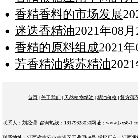
香精香料的市场发展
2
迷迭香精油
2021年08月
香精的原料组成
2021年
芳香精油紫苏精油
202
首页
|
关于我们
|
天然植物精油
|
精油价格
|
复方薄
联系人：刘经理 咨询热线：18179628030网址：
www.jxxs8-1.c
联系地址：江西省吉安市吉州区工业园68号
版权所有：
江西雪