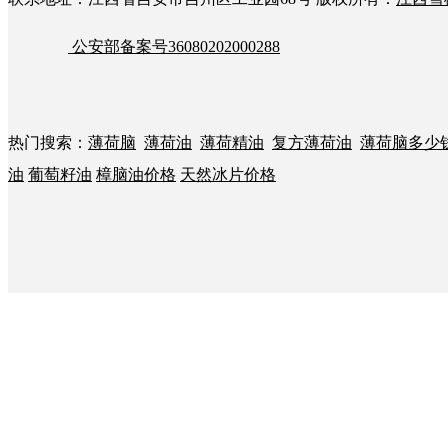
公安部备案号36080202000288
热门搜索：
薄荷脑
薄荷油
薄荷精油
复方薄荷油
薄荷脑多少
油
葡萄籽油
樟脑油价格
天然冰片价格