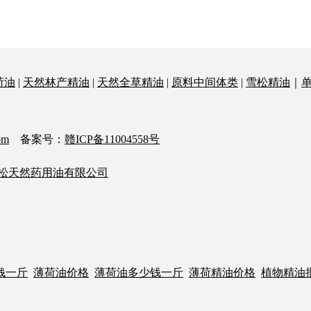
荷油
|
天然林产精油
|
天然全草精油
|
原料中间体类
|
雪松精油
｜
om
备案号：
赣ICP备11004558号
松天然药用油有限公司
钱一斤
薄荷油价格
薄荷油多少钱一斤
薄荷精油价格
植物精油