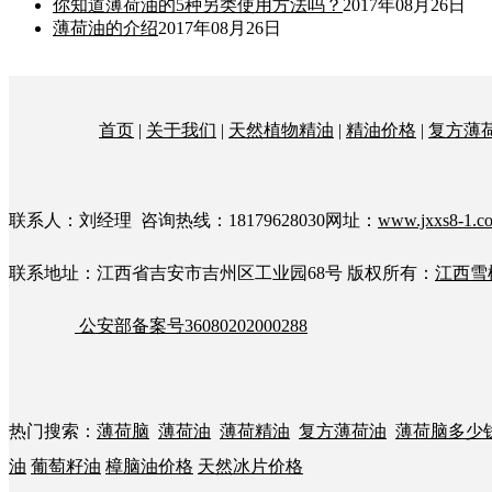
你知道薄荷油的5种另类使用方法吗？
2017年08月26日
薄荷油的介绍
2017年08月26日
首页
|
关于我们
|
天然植物精油
|
精油价格
|
复方薄
联系人：刘经理 咨询热线：18179628030网址：
www.jxxs8-1.c
联系地址：江西省吉安市吉州区工业园68号
版权所有：
江西雪
公安部备案号36080202000288
热门搜索：
薄荷脑
薄荷油
薄荷精油
复方薄荷油
薄荷脑多少
油
葡萄籽油
樟脑油价格
天然冰片价格