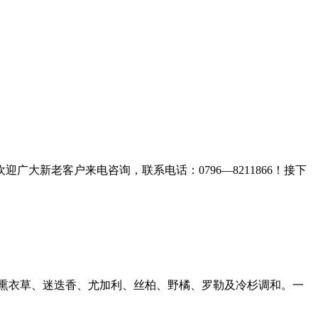
,欢迎广大新老客户来电咨询
，联系电话：0796—8211866！接下
熏衣草、迷迭香、尤加利、丝柏、野橘、罗勒及冷杉调和。一