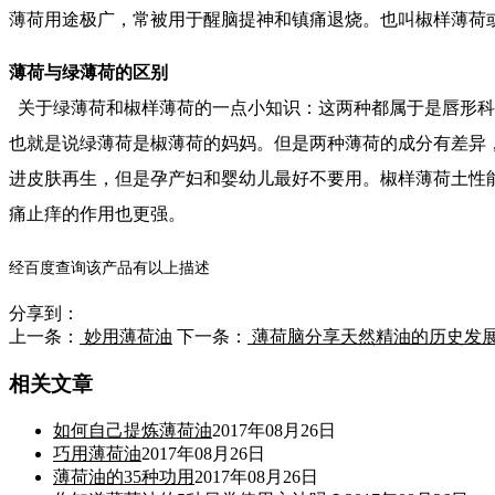
薄荷用途极广，常被用于醒脑提神和镇痛退烧。也叫椒样薄荷
薄荷与绿薄荷的区别
关于绿薄荷和椒样薄荷的一点小知识：这两种都属于是唇形科薄荷
也就是说绿薄荷是椒薄荷的妈妈。但是两种薄荷的成分有差异
进皮肤再生，但是孕产妇和婴幼儿最好不要用。椒样薄荷土性
痛止痒的作用也更强。
经百度查询该产品有以上描述
分享到：
上一条：
妙用薄荷油
下一条：
薄荷脑分享天然精油的历史发
相关文章
如何自己提炼薄荷油
2017年08月26日
巧用薄荷油
2017年08月26日
薄荷油的35种功用
2017年08月26日