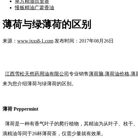
单方精油百里香
慢板精油广藿香油
薄荷与绿薄荷的区别
来源：
www.jxxs8-1.com
发布时间：2017年08月26日
江西雪松天然药用油有限公司
专业销售
薄荷脑
,
薄荷油价格
,
薄
来为您介绍薄荷与绿薄荷的区别。
薄荷 Peppermint
薄荷是一种有香气叶子的爬行植物，其精油为从叶子、枝干、
滴精油等同于26杯薄荷茶，仅需少量就有效果。